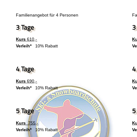
Familienangebot für 4 Personen
Fa
3 Tage
3
Kurs
610,-
K
Verleih*
10% Rabatt
Ve
4 Tage
4
Kurs
690,-
K
Verleih*
10% Rabatt
Ve
5 Tage
5
Kurs
755,-
K
Verleih*
10% Rabatt
Ve