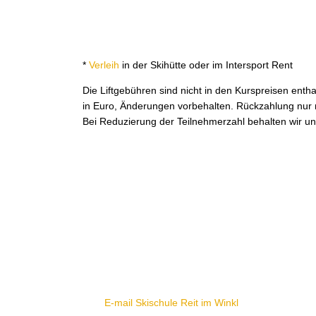
*
Verleih
in der Skihütte oder im Intersport Rent
Die Liftgebühren sind nicht in den Kurspreisen entha
in Euro, Änderungen vorbehalten. Rückzahlung nur m
Bei Reduzierung der Teilnehmerzahl behalten wir un
SKISCHULE REIT IM WINKL
Büro Dorfstr. 38a - 83242 Reit im Winkl
TEL +49(0) 86 40 - 83 58
FAX +49(0) 86 40 - 53 41
E-mail Skischule Reit im Winkl