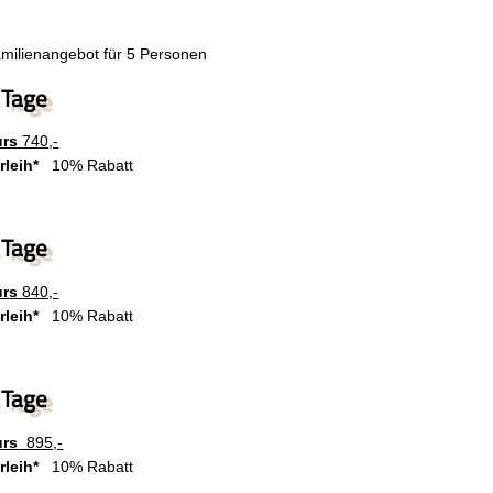
milienangebot für 5 Personen
 Tage
urs
740,-
rleih*
10% Rabatt
 Tage
urs
840,-
rleih*
10% Rabatt
 Tage
urs
895,-
rleih*
10% Rabatt