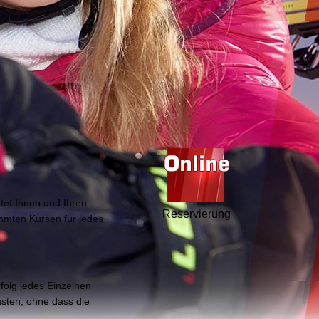
tet Ihnen und Ihren
Reservierung
immten Kursen für jedes
folg jedes Einzelnen
lasten, ohne dass die