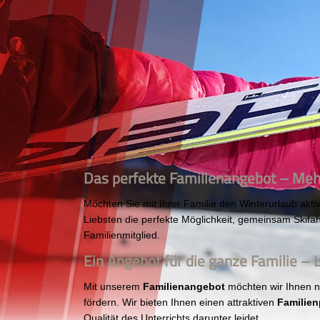
Das perfekte Familienangebot – Mehr 
Möchten Sie mit Ihrer Familie den Winterurlaub akt
Liebsten die perfekte Möglichkeit, gemeinsam Skifa
Familienmitglied.
Ein Angebot für die ganze Familie – 
Mit unserem
Familienangebot
möchten wir Ihnen ni
fördern. Wir bieten Ihnen einen attraktiven
Familien
Qualität des Unterrichts darunter leidet.