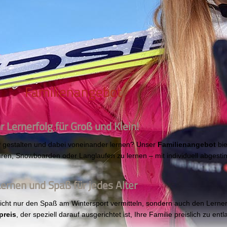
Familienangebot
Lernerfolg für Groß und Klein!
iv gestalten und dabei voneinander lernen? Unser
Familienangebot
bie
hren, Snowboarden oder Langlaufen zu lernen – mit individuell abgest
Lernen und Spaß für jedes Alter
cht nur den Spaß am Wintersport vermitteln, sondern auch den Lerner
preis
, der speziell darauf ausgerichtet ist, Ihre Familie preislich zu ent