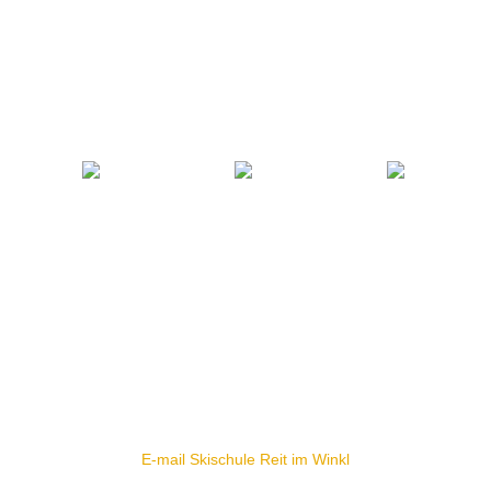
SKISCHULE REIT IM WINKL
Büro Dorfstr. 38a - 83242 Reit im Winkl
TEL +49(0) 86 40 - 83 58
FAX +49(0) 86 40 - 53 41
E-mail Skischule Reit im Winkl